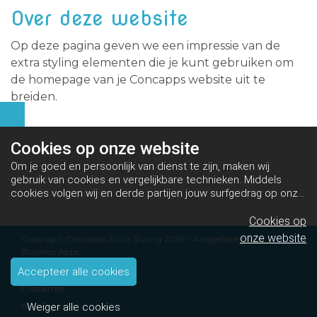
Over deze website
Op deze pagina geven we een impressie van de
extra styling elementen die je kunt gebruiken om
de homepage van je Concapps website uit te
breiden.
Cookies op
onze website
Om je goed en persoonlijk van dienst te zijn, maken wij
gebruik van cookies en vergelijkbare technieken. Middels
cookies volgen wij en derde partijen jouw surfgedrag op onze
website. Hiermee tonen wij gepersonaliseerde advertenties
en dit maakt het voor jou mogelijk om informatie te delen via
Cookies op
social media.
Bekijk ons cookiebeleid
onze website
Copyright Concapps Extra Styling 2026 - Aangeboden door
Business Apps
Algemene voorwaarden
Accepteer alle cookies
Disclaimer
Weiger alle cookies
Privacybeleid