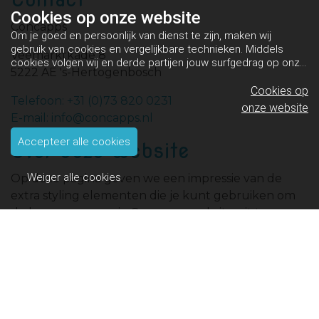
Cookies op
onze website
Concapps
Om je goed en persoonlijk van dienst te zijn, maken wij
gebruik van cookies en vergelijkbare technieken. Middels
Veemarktkade 8
cookies volgen wij en derde partijen jouw surfgedrag op onze
5222 AE 's-Hertogenbosch
website. Hiermee tonen wij gepersonaliseerde advertenties
en dit maakt het voor jou mogelijk om informatie te delen via
Cookies op
Telefoon: +31 (0)73 820 0231
social media.
Bekijk ons cookiebeleid
onze website
E-mail: info@concapps.nl
Accepteer alle cookies
Over deze website
Weiger alle cookies
Op deze pagina geven we een impressie van de
extra styling elementen die je kunt gebruiken om
de homepage van je Concapps website uit te
breiden.