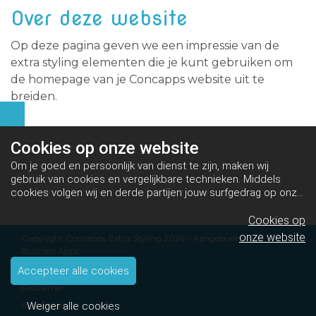
Over deze website
Op deze pagina geven we een impressie van de
extra styling elementen die je kunt gebruiken om
de homepage van je Concapps website uit te
breiden.
Cookies op
onze website
Om je goed en persoonlijk van dienst te zijn, maken wij
gebruik van cookies en vergelijkbare technieken. Middels
cookies volgen wij en derde partijen jouw surfgedrag op onze
website. Hiermee tonen wij gepersonaliseerde advertenties
en dit maakt het voor jou mogelijk om informatie te delen via
Cookies op
social media.
Bekijk ons cookiebeleid
onze website
Copyright Concapps Extra Styling 2026 - Aangeboden door
Business Apps
Algemene voorwaarden
Accepteer alle cookies
Disclaimer
Weiger alle cookies
Privacybeleid