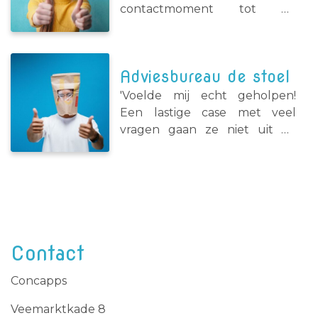
contactmoment tot de
levering van mijn producten
ben ik echt super geholpen' -
Carolien Lentjes
Adviesbureau de stoel
'Voelde mij echt geholpen!
Een lastige case met veel
vragen gaan ze niet uit de
weg! Met enorm betrokken
mensen en toewijding!' - Max
Pieterman
Contact
Concapps
Veemarktkade 8