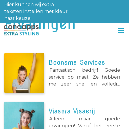
Hier kunnen wij extra
teksten instellen met kleur
Ervaringen
naar keuze
Boonsma Services
'Fantastisch bedrijf! Goede
service op maat! Ze hebben
me zeer snel en volledig
geholpen, ben echt heel blij
met het eindresultaat.' -
Monique Boonsma
Vissers Visserij
'Alleen maar goede
ervaringen! Vanaf het eerste