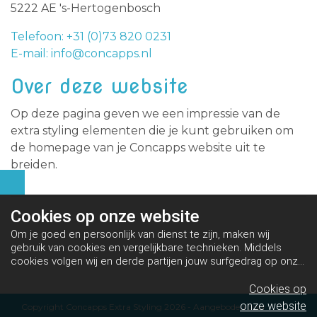
5222 AE 's-Hertogenbosch
Telefoon: +31 (0)73 820 0231
E-mail: info@concapps.nl
Over deze website
Op deze pagina geven we een impressie van de
extra styling elementen die je kunt gebruiken om
de homepage van je Concapps website uit te
breiden.
Cookies op
onze website
Om je goed en persoonlijk van dienst te zijn, maken wij
gebruik van cookies en vergelijkbare technieken. Middels
cookies volgen wij en derde partijen jouw surfgedrag op onze
website. Hiermee tonen wij gepersonaliseerde advertenties
en dit maakt het voor jou mogelijk om informatie te delen via
Cookies op
social media.
Bekijk ons cookiebeleid
onze website
Copyright Concapps Extra Styling 2026 - Aangeboden door