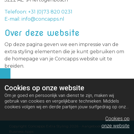
Telefoon: +31 (0)73 820 0231
E-mail: info@concapps.nl
Over deze website
Op deze pagina geven we een impressie van de
extra styling elementen die je kunt gebruiken om
de homepage van je Concapps website uit te
breiden.
Cookies op
onze website
Om je goed en persoonlijk van dienst te zijn, maken wij
gebruik van cookies en vergelijkbare technieken. Middels
cookies volgen wij en derde partijen jouw surfgedrag op onze
website. Hiermee tonen wij gepersonaliseerde advertenties
en dit maakt het voor jou mogelijk om informatie te delen via
Cookies op
social media.
Bekijk ons cookiebeleid
onze website
Copyright Concapps Extra Styling 2026 - Aangeboden door
Business Apps