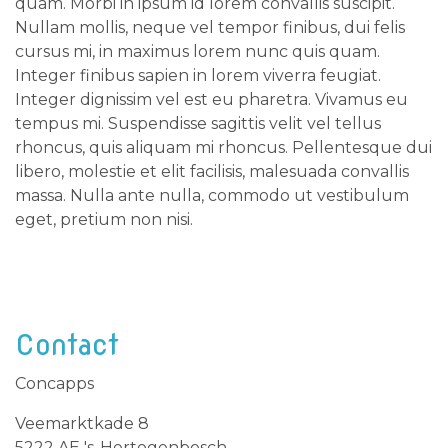
quam. Morbi in ipsum id lorem convallis suscipit.
Nullam mollis, neque vel tempor finibus, dui felis
cursus mi, in maximus lorem nunc quis quam.
Integer finibus sapien in lorem viverra feugiat.
Integer dignissim vel est eu pharetra. Vivamus eu
tempus mi. Suspendisse sagittis velit vel tellus
rhoncus, quis aliquam mi rhoncus. Pellentesque dui
libero, molestie et elit facilisis, malesuada convallis
massa. Nulla ante nulla, commodo ut vestibulum
eget, pretium non nisi.
Contact
Concapps
Veemarktkade 8
5222 AE 's-Hertogenbosch