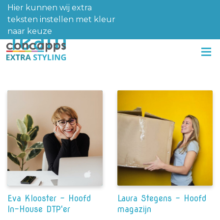
Hier kunnen wij extra
teksten instellen met kleur
Team
naar keuze
Eva Klooster - Hoofd
Laura Stegens - Hoofd
In-House DTP'er
magazijn