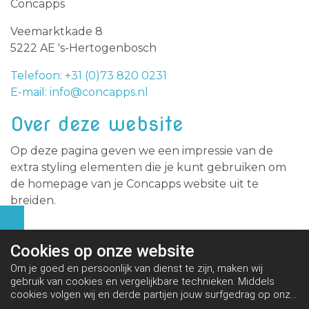
Concapps
Veemarktkade 8
5222 AE 's-Hertogenbosch
Telefoon: +31 (0)73 820 0231
E-mail: info@concapps.nl
Over deze website
Op deze pagina geven we een impressie van de
extra styling elementen die je kunt gebruiken om
de homepage van je Concapps website uit te
breiden.
Cookies op
onze website
Om je goed en persoonlijk van dienst te zijn, maken wij
gebruik van cookies en vergelijkbare technieken. Middels
cookies volgen wij en derde partijen jouw surfgedrag op onze
website. Hiermee tonen wij gepersonaliseerde advertenties